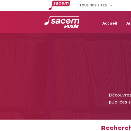
TOUS NOS SITES
Créateurs
Clients
et éditeurs
utilisateurs
Accueil
Ar
Découvrez 
publiées 
Recherch