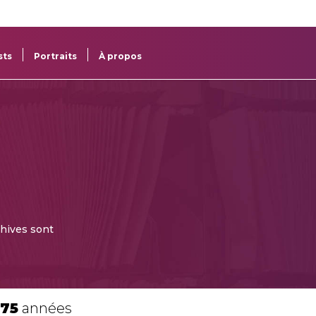
re
res
sts
Portraits
À propos
chives sont
175
années