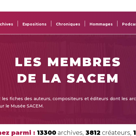
La
Aide aux
Musée
Répertoi
Sacem
projets
Sacem
des œuv
chives
Expositions
Chroniques
Hommages
Podca
LES MEMBRES
DE LA SACEM
les fiches des auteurs, compositeurs et éditeurs dont les ar
sur le Musée SACEM.
ez parmi :
13300
archives,
3812
créateurs,