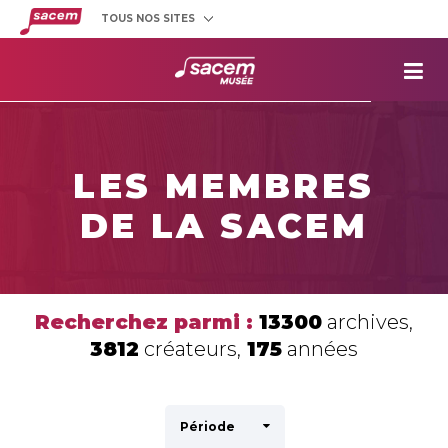
TOUS NOS SITES
Créateurs
et éditeurs
Clients
utilisateurs
La
Sacem
Aide aux
projets
LES MEMBRES
Musée
Sacem
DE LA SACEM
Répertoire
des œuvres
Recherchez parmi :
13300
archives,
3812
créateurs,
175
années
Période