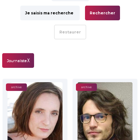
Rechercher
Restaurer
Journaliste
╳
archive
archive