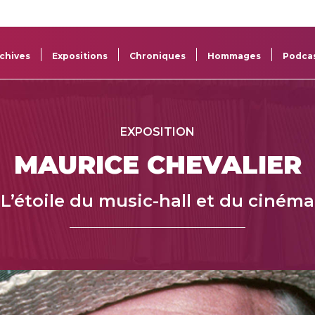
La
Aide aux
Musée
Répertoi
Sacem
projets
Sacem
des œuv
chives
Expositions
Chroniques
Hommages
Podca
EXPOSITION
MAURICE CHEVALIER
L’étoile du music-hall et du cinéma