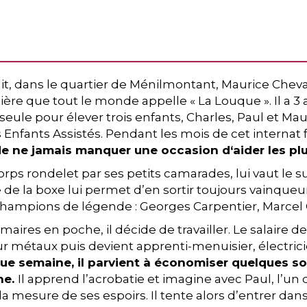
t, dans le quartier de Ménilmontant, Maurice Chevalie
re que tout le monde appelle « La Louque ». Il a 3 
eule pour élever trois enfants, Charles, Paul et Ma
 Enfants Assistés. Pendant les mois de cet internat f
ir, de ne jamais manquer une occasion d‘aider les plu
 corps rondelet par ses petits camarades, lui vaut le
e de la boxe lui permet d’en sortir toujours vainqueur
 champions de légende : Georges Carpentier, Marcel
imaires en poche, il décide de travailler. Le salaire d
e sur métaux puis devient apprenti-menuisier, électr
e semaine, il parvient à économiser quelques sous
ine.
Il apprend l’acrobatie et imagine avec Paul, l’un 
 la mesure de ses espoirs. Il tente alors d’entrer dans