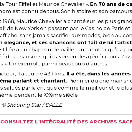
t la Tour Eiffel et Maurice Chevalier ».
En 70 ans de car
 nom est connu de tous. Son histoire et son parcour
t 1968, Maurice Chevalier a chanté sur les plus gr
ll de New York en passant par le Casino de Paris et 
’affiche, sans jamais sacrifier aux modes, bien au con
 élégance, et ses chansons ont fait de lui l’artis
t liée à un chapeau de paille- un canotier qu’il a 
créé des chansons qui traversent les générations. Zaz a
is ». Un exemple parmi beaucoup d’autres.
teur, il a tourné 43 films.
Il a été, dans les années
néma parlant et chantant.
Pionnier du one man show,
salués par la critique comme le meilleur et le plus
inéma pendant le XXème siècle.
 © Shooting Star / DALLE
CONSULTEZ L'INTÉGRALITÉ DES ARCHIVES SACE