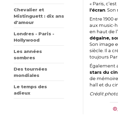
« Paris, c’es
Chevalier et
l’écran
. Son
Mistinguett : dix ans
Entre 1900 e
d'amour
aux music-ha
en haut de l
Londres - Paris -
dégaine, son
Hollywood
Son image es
siècle. Il a 
Les années
toujours Par
sombres
Également ac
Des tournées
stars du ci
mondiales
de mémoires 
hall et du c
Le temps des
adieux
Crédit photo