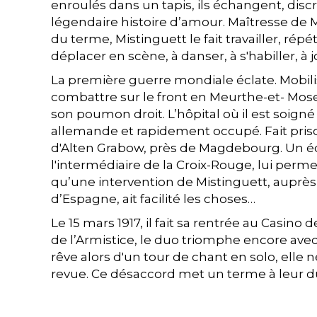
enroulés dans un tapis, ils échangent, dis
légendaire histoire d’amour. Maîtresse de M
du terme, Mistinguett le fait travailler, répét
déplacer en scène, à danser, à s'habiller, à j
La première guerre mondiale éclate. Mobilis
combattre sur le front en Meurthe-et- Mosel
son poumon droit. L’hôpital où il est soigné
allemande et rapidement occupé. Fait prison
d'Alten Grabow, près de Magdebourg. Un é
l'intermédiaire de la Croix-Rouge, lui perme
qu’une intervention de Mistinguett, auprès 
d’Espagne, ait facilité les choses…
Le 15 mars 1917, il fait sa rentrée au Casino
de l’Armistice, le duo triomphe encore avec un
rêve alors d'un tour de chant en solo, elle 
revue. Ce désaccord met un terme à leur duo,