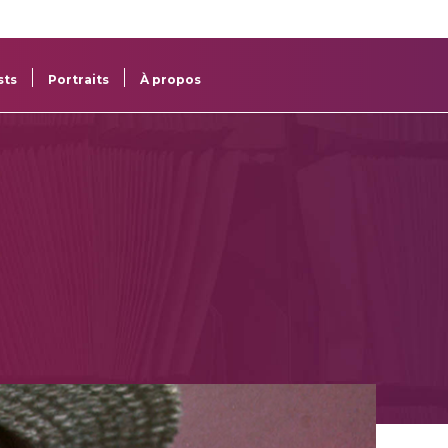
re
res
sts
Portraits
À propos