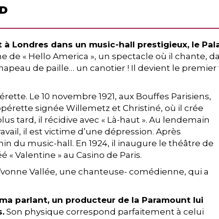
OD
 Londres dans un music-hall prestigieux, le Pal
iche de « Hello America », un spectacle où il chante, d
peau de paille… un canotier ! Il devient le premier 
opérette. Le 10 novembre 1921, aux Bouffes Parisiens,
 opérette signée Willemetz et Christiné, où il crée
 plus tard, il récidive avec « Là-haut ». Au lendemain
vail, il est victime d’une dépression. Après
in du music-hall. En 1924, il inaugure le théâtre de
é « Valentine » au Casino de Paris.
 Yvonne Vallée, une chanteuse- comédienne, qui a
éma parlant, un producteur de la Paramount lui
.
Son physique correspond parfaitement à celui