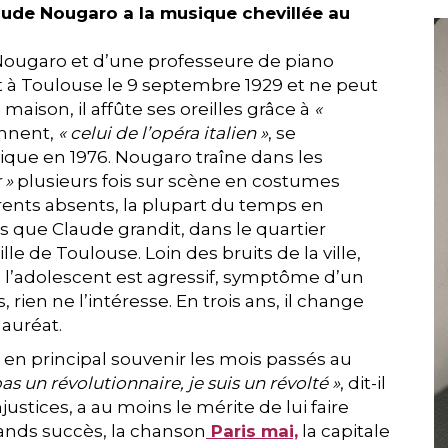
aude Nougaro a la musique chevillée au
rre Nougaro et d’une professeure de piano
aît à Toulouse le 9 septembre 1929 et ne peut
 maison, il affûte ses oreilles grâce à
«
onnent,
« celui de l’opéra italien »
, se
ique en 1976. Nougaro traîne dans les
 »
plusieurs fois sur scène en costumes
rents absents, la plupart du temps en
s que Claude grandit, dans le quartier
e de Toulouse. Loin des bruits de la ville,
 l’adolescent est agressif, symptôme d’un
 rien ne l’intéresse. En trois ans, il change
lauréat.
te en principal souvenir les mois passés au
pas un révolutionnaire, je suis un révolté »
, dit-il
njustices, a au moins le mérite de lui faire
grands succès, la chanson
Paris mai,
la capitale