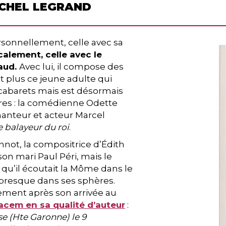
ICHEL LEGRAND
sonnellement, celle avec sa
alement, celle avec le
aud.
Avec lui, il compose des
 plus ce jeune adulte qui
 cabarets mais est désormais
tres : la comédienne Odette
chanteur et acteur Marcel
e balayeur du roi
.
not, la compositrice d’Édith
 son mari Paul Péri, mais le
 qu’il écoutait la Môme dans le
re presque dans ses sphères.
ement après son arrivée au
acem en sa qualité d’auteur
:
se (Hte Garonne) le 9