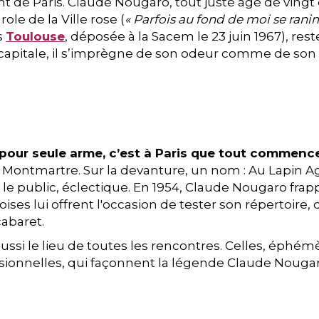
 de Paris. Claude Nougaro, tout juste âgé de vingt e
le de la Ville rose (
« Parfois au fond de moi se ranim
s
Toulouse
, déposée à la Sacem le 23 juin 1967), re
 capitale, il s’imprègne de son odeur comme de so
 pour seule arme, c’est à Paris que tout commence
e Montmartre. Sur la devanture, un nom : Au Lapin Ag
le public, éclectique. En 1954, Claude Nougaro fra
ses lui offrent l'occasion de tester son répertoire,
abaret.
aussi le lieu de toutes les rencontres. Celles, éphé
nnelles, qui façonnent la légende Claude Nougaro et