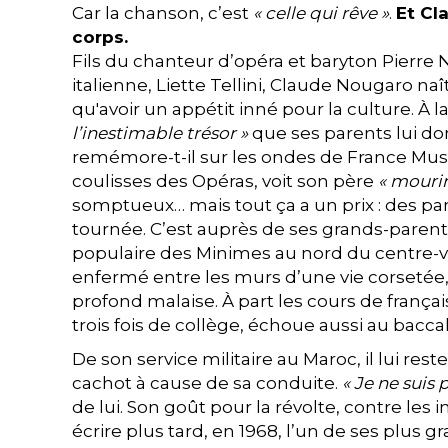
Car la chanson, c’est
« celle qui rêve »
.
Et Cl
corps.
​​​​​​​Fils du chanteur d’opéra et baryton Pie
italienne, Liette Tellini, Claude Nougaro n
qu'avoir un appétit inné pour la culture. À la
l’inestimable trésor »
que ses parents lui d
remémore-t-il sur les ondes de France Mus
coulisses des Opéras, voit son père
« mourir
somptueux… mais tout ça a un prix : des pa
tournée. C’est auprès de ses grands-parent
populaire des Minimes au nord du centre-vill
enfermé entre les murs d’une vie corsetée,
profond malaise. À part les cours de français,
trois fois de collège, échoue aussi au bacca
De son service militaire au Maroc, il lui res
cachot à cause de sa conduite.
« Je ne suis 
de lui. Son goût pour la révolte, contre les i
écrire plus tard, en 1968, l’un de ses plus 