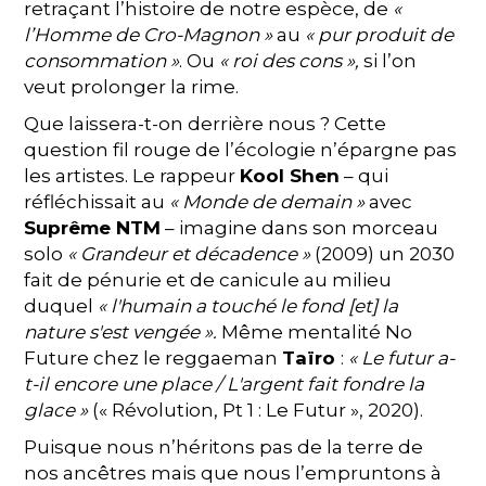
retraçant l’histoire de notre espèce, de
«
l’Homme de Cro-Magnon »
au
« pur produit de
consommation »
. Ou
« roi des cons »,
si l’on
veut prolonger la rime.
Que laissera-t-on derrière nous ? Cette
question fil rouge de l’écologie n’épargne pas
les artistes. Le rappeur
Kool Shen
– qui
réfléchissait au
« Monde de demain »
avec
Suprême NTM
– imagine dans son morceau
solo
« Grandeur et décadence »
(2009) un 2030
fait de pénurie et de canicule au milieu
duquel
« l'humain a touché le fond [et] la
nature s'est vengée ».
Même mentalité No
Future chez le reggaeman
Taïro
:
« Le futur a-
t-il encore une place / L'argent fait fondre la
glace »
(« Révolution, Pt 1 : Le Futur », 2020).
Puisque nous n’héritons pas de la terre de
nos ancêtres mais que nous l’empruntons à