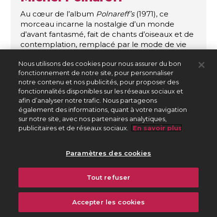
Au cœur de l’album
Polnareff’s
(1971), ce
morceau incarne la nostalgie d’un monde
d’avant fantasmé, fait de chants d’oiseaux et de
contemplation, remplacé par le mode de vie
moderne. Au moment de sa sortie, Michel
Nous utilisons des cookies pour nous assurer du bon
Polnareff enchaîne les succès et les concerts
fonctionnement de notre site, pour personnaliser
grandioses mais reste très affecté par le suicide
notre contenu et nos publicités, pour proposer des
de son ami et ancien manager Lucien Morisse,
fonctionnalités disponibles sur les réseaux sociaux et
cette chanson lui est dédié.
afin d’analyser notre trafic. Nous partageons
Cet air pop baroque a connu une seconde vie
également des informations, quant à votre navigation
étonnante en 1980 lors du Soulèvement de
sur notre site, avec nos partenaires analytiques,
Gwangju, en Corée du Sud. Dans les rues, les
publicitaires et de réseaux sociaux.
En savoir plus
opposants à la dictature changent les paroles
pour en faire
« La Chanson de mai »
, un hymne
Paramètres des cookies
révolutionnaire qui accompagne le vent de
liberté qui souffle sur le pays.
Tout refuser
Découvrir l'archive
Accepter les cookies