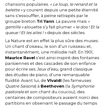
chansons populaires.
« Le loup, le renard et la
belette »
y courent depuis une petite éternité
sans s’essouffler, à peine rattrapés par le
groupe breton
Tri Yann
. La pauvre mais
«
gentille »
alouette s’y fait plumer
« le dos ! Et la
queue ! Et les ailes ! »
depuis des siècles.
La Nature est en effet la plus sûre des muses.
Un chant d’oiseau, le son d’un ruisseau et,
instantanément, une mélodie naît. En 1901,
Maurice Ravel
s’est ainsi inspiré des fontaines
parisiennes et des cascades de son enfance
pour écrire ses
Jeux d’eau
, grand classique
des études de piano, d’une remarquable
fluidité. Avant lui, de
Vivaldi
(les fameuses
Quatre Saisons
) à
Beethoven
(la
Symphonie
pastorale
et son chant du coucou), des
centaines de compositeurs avaient noirci des
partitions en observant le passage du temps