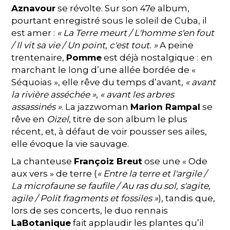
Aznavour
se révolte. Sur son 47e album,
pourtant enregistré sous le soleil de Cuba, il
est amer :
« La Terre meurt / L'homme s'en fout
/ Il vit sa vie / Un point, c'est tout. »
A peine
trentenaire,
Pomme
est déjà nostalgique :
en
marchant le long d’une allée bordée de «
Séquoias », elle rêve du temps d’avant,
« avant
la rivière asséchée »
,
« avant les arbres
assassinés »
. La jazzwoman
Marion Rampal
se
rêve en
Oizel
, titre de son album le plus
récent, et, à défaut de voir pousser ses ailes,
elle évoque la vie sauvage.
La chanteuse
Françoiz Breut
ose une « Ode
aux vers » de terre (
« Entre la terre et l'argile /
La microfaune se faufile / Au ras du sol, s'agite,
agile / Polit fragments et fossiles »
), tandis que,
lors de ses concerts, le duo rennais
LaBotanique
fait applaudir les plantes qu’il