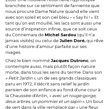
branchée sur ce sentiment de farniente que
nous procure Dame Nature quand elle vient
avec son soleil et son ciel bleu – « Say hi ! ». Et
tant qu’on est mouillé, les lacs sont aussi une
source d’inspiration infinie, que ce soit ceux
du Connemara de
Michel Sardou
(qu’il n’a
jamais visités) ou celui de
Julien Doré,
qui rêve
d’une histoire d’amour parfaite sur ses
rivages.
Chez le bien nommé
Jacques Dutronc
, on
contemple aussi, mais plutôt façon nature
morte, dans tous les sens du terme. Dans son
« Petit Jardin »
, un de ses grands classiques
paru en 1972, il décrit sans relief le jardin
parisien de son enfance au fond d'une cour à
la Chaussée-d'Antin,
« avec un rouge-gorge,
deux arbres, un pommier et un sapin »
. Un bout
de vert dans la ville remplacé par « une fleur