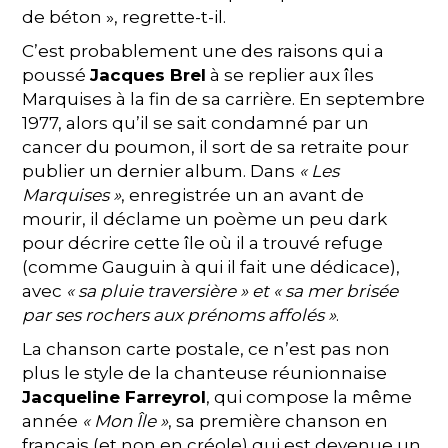
de béton », regrette-t-il.
C’est probablement une des raisons qui a
poussé
Jacques Brel
à se replier aux îles
Marquises à la fin de sa carrière. En septembre
1977, alors qu’il se sait condamné par un
cancer du poumon, il sort de sa retraite pour
publier un dernier album. Dans
« Les
Marquises »
, enregistrée un an avant de
mourir, il déclame un poème un peu dark
pour décrire cette île où il a trouvé refuge
(comme Gauguin à qui il fait une dédicace),
avec
« sa pluie traversière » et « sa mer brisée
par ses rochers aux prénoms affolés »
.
La chanson carte postale, ce n’est pas non
plus le style de la chanteuse réunionnaise
Jacqueline Farreyrol
, qui compose la même
année
« Mon Île »
, sa première chanson en
français (et non en créole) qui est devenue un