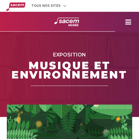
TOUS NOS SITES
Créateurs
et éditeurs
Clients
utilisateurs
La
Sacem
Aide aux
projets
EXPOSITION
Musée
Sacem
MUSIQUE ET
Répertoire
des œuvres
ENVIRONNEMENT