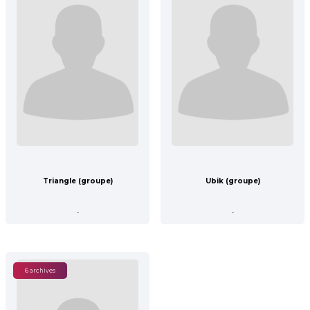
Triangle (groupe)
Ubik (groupe)
-
-
6 archives