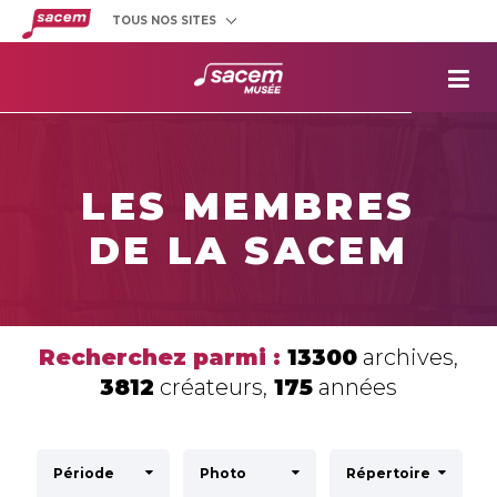
TOUS NOS SITES
Créateurs
et éditeurs
Clients
utilisateurs
La
Sacem
Aide aux
projets
LES MEMBRES
Musée
Sacem
DE LA SACEM
Répertoire
des œuvres
Recherchez parmi :
13300
archives,
3812
créateurs,
175
années
Période
Photo
Répertoire