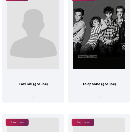
Taxi Girl (groupe)
Téléphone (groupe)
-
-
7 archives
2 archives