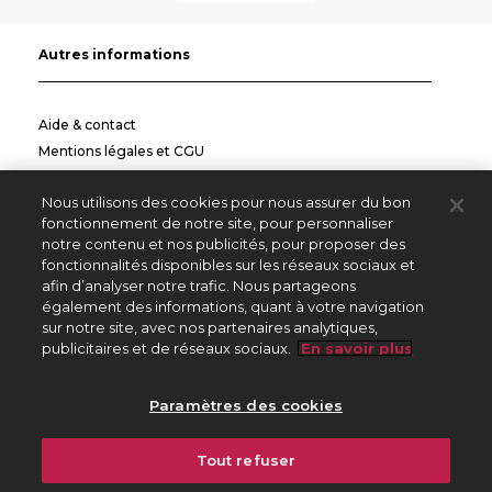
Autres informations
Aide & contact
Mentions légales et CGU
Politique de confidentialité
Nous utilisons des cookies pour nous assurer du bon
Informations pratiques
fonctionnement de notre site, pour personnaliser
notre contenu et nos publicités, pour proposer des
Autres sites
fonctionnalités disponibles sur les réseaux sociaux et
afin d’analyser notre trafic. Nous partageons
également des informations, quant à votre navigation
sur notre site, avec nos partenaires analytiques,
Créateurs Editeurs
publicitaires et de réseaux sociaux.
En savoir plus
Répertoire des Œuvres
Paramètres des cookies
225 avenue Charles de Gaulle
Tout refuser
92528 Neuilly sur Seine Cedex
01 47 15 47 15