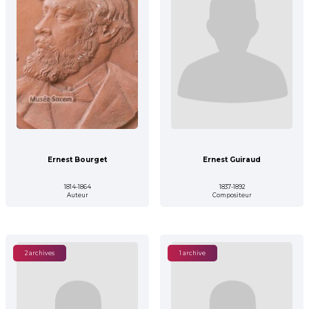
Ernest Bourget
Ernest Guiraud
1814-1864
1837-1892
Auteur
Compositeur
2 archives
1 archive