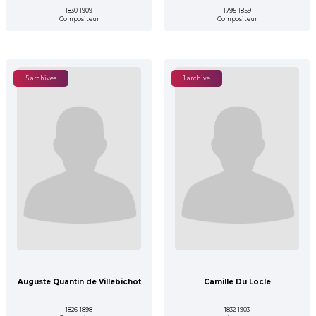
1830-1909
1795-1859
Compositeur
Compositeur
5 archives
1 archive
Auguste Quantin de Villebichot
Camille Du Locle
1826-1898
1832-1903