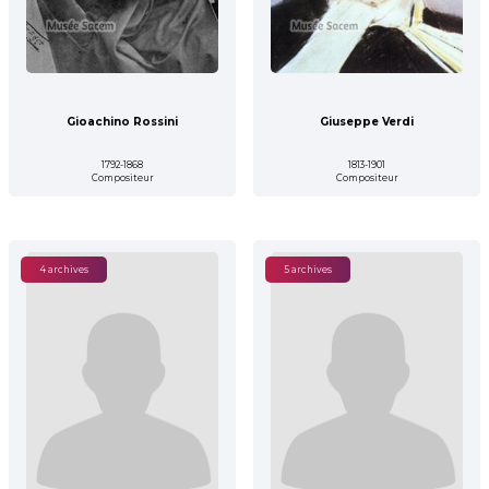
Gioachino Rossini
Giuseppe Verdi
1792-1868
1813-1901
Compositeur
Compositeur
4 archives
5 archives