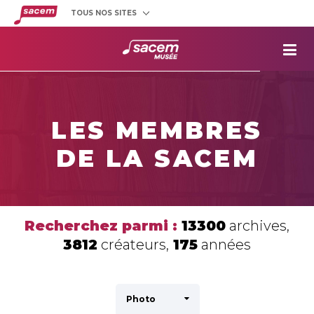
TOUS NOS SITES
Créateurs
et éditeurs
Clients
utilisateurs
La
Sacem
Aide aux
projets
LES MEMBRES
Musée
Sacem
DE LA SACEM
Répertoire
des œuvres
Recherchez parmi :
13300
archives,
3812
créateurs,
175
années
Photo