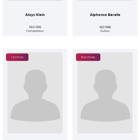
Aloys Klein
Alphonse Baralle
1824-1906
1822-1886
Compositeur
Auteur
1 archive
8 archives