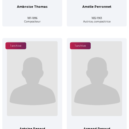
Ambroise Thomas
Amélie Perronnet
1811-1896
1832-1903
Compositeur
Autrice, compositrice
1 archive
1 archive
Antoine Renard
Armand Renaud