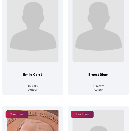
Emile Carré
Ernest Blum
1829-1892
1836-1907
Auteur
Auteur
7 archives
2 archives