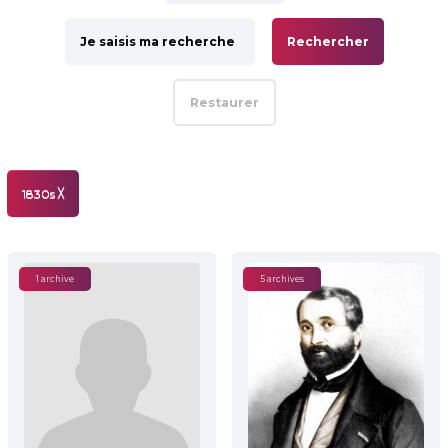
Rechercher
Restaurer
1830s
╳
1 archive
5 archives