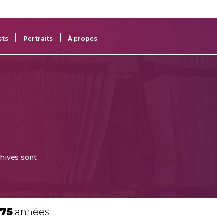
re
res
sts
Portraits
À propos
chives sont
175
années