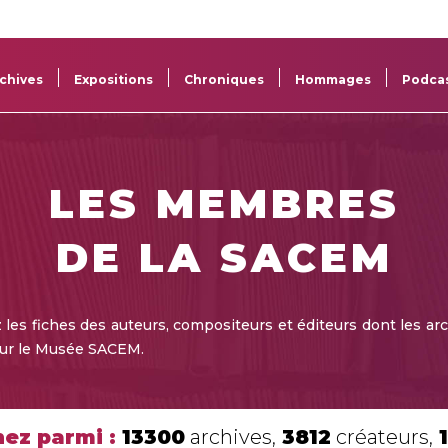
La
Aide aux
Musée
Répertoi
Sacem
projets
Sacem
des œuv
chives
Expositions
Chroniques
Hommages
Podca
LES MEMBRES
DE LA SACEM
les fiches des auteurs, compositeurs et éditeurs dont les ar
sur le Musée SACEM.
ez parmi :
13300
archives,
3812
créateurs,