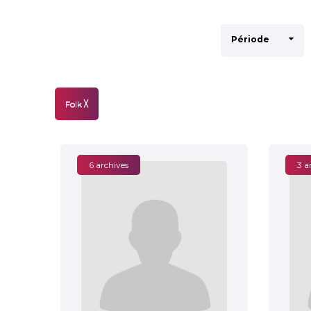
Période
Folk
╳
6 archives
3 a