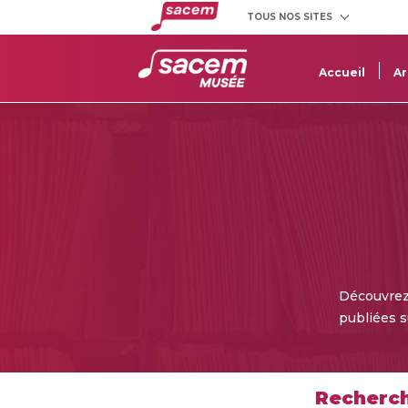
TOUS NOS SITES
Créateurs
Clients
et éditeurs
utilisateurs
Accueil
Ar
Découvrez 
publiées 
Recherch