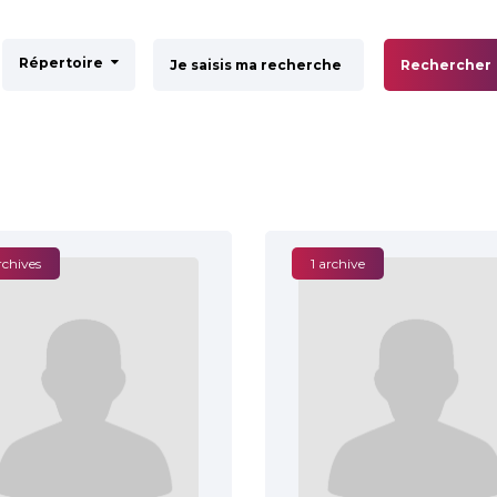
Répertoire
Rechercher
rchives
1 archive