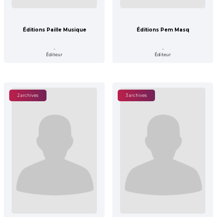
Éditions Paille Musique
Éditions Pem Masq
-
-
Éditeur
Éditeur
2 archives
3 archives