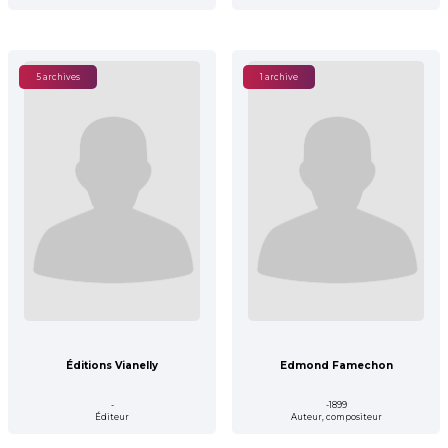
5 archives
1 archive
Éditions Vianelly
Edmond Famechon
-
-1899
Éditeur
Auteur, compositeur