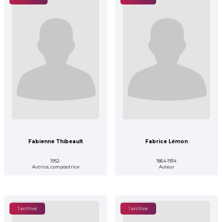
Fabienne Thibeault
Fabrice Lémon
1952-
1864-1934
Autrice, compositrice
Auteur
1 archive
1 archive