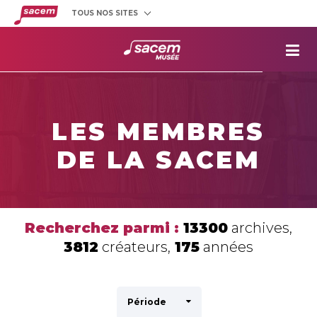
TOUS NOS SITES
Créateurs
et éditeurs
Clients
utilisateurs
La
Sacem
Aide aux
projets
LES MEMBRES
Musée
Sacem
DE LA SACEM
Répertoire
des œuvres
Recherchez parmi :
13300
archives,
3812
créateurs,
175
années
Période