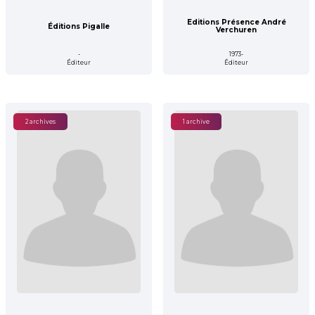
Editions Présence André
Éditions Pigalle
Verchuren
-
1973-
Éditeur
Éditeur
2 archives
1 archive