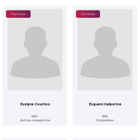
11 archives
2 archives
Evelyne Courtois
Evgueni Galperine
1947-
1974-
Autrice, compositrice
Compositeur