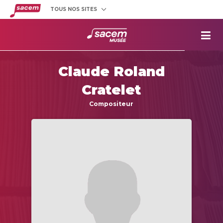
TOUS NOS SITES
Créateurs
et éditeurs
Clients
utilisateurs
La
Sacem
Claude Roland
Aide aux
projets
Cratelet
Musée
Sacem
Compositeur
Répertoire
des œuvres