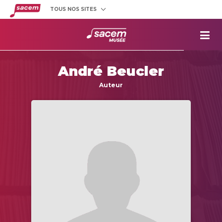
TOUS NOS SITES
Créateurs
et éditeurs
Clients
utilisateurs
La
Sacem
André Beucler
Aide aux
projets
Auteur
Musée
Sacem
Répertoire
des œuvres