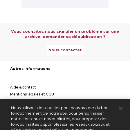
Vous souhaitez nous signaler un problème sur une
archive, demander sa dépublication ?
Nous contacter
Autres informations
Aide & contact
Mentions légales et CGU
Politique de confidentialité
Nous utilisons des cookies pour nous assurer du bon
Informations pratiques
fonctionnement de notre site, pour personnaliser
notre contenu et nos publicités, pour proposer des
Autres sites
fonctionnalités disponibles sur les réseaux sociaux et
afin d’analyser notre trafic. Nous partageons