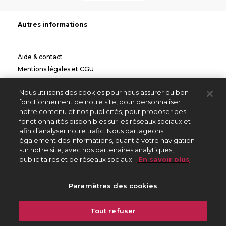
Autres informations
Aide & contact
Mentions légales et CGU
Politique de confidentialité
Nous utilisons des cookies pour nous assurer du bon
Informations pratiques
fonctionnement de notre site, pour personnaliser
notre contenu et nos publicités, pour proposer des
Autres sites
fonctionnalités disponibles sur les réseaux sociaux et
afin d’analyser notre trafic. Nous partageons
également des informations, quant à votre navigation
sur notre site, avec nos partenaires analytiques,
Créateurs Editeurs
publicitaires et de réseaux sociaux.
En savoir plus
Répertoire des Œuvres
Paramètres des cookies
225 avenue Charles de Gaulle
Tout refuser
92528 Neuilly sur Seine Cedex
01 47 15 47 15