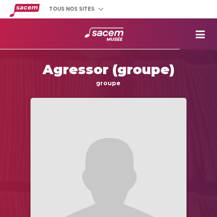
TOUS NOS SITES
Créateurs
et éditeurs
Clients
utilisateurs
La
Sacem
Agressor (groupe)
Aide aux
projets
groupe
Musée
Sacem
Répertoire
des œuvres