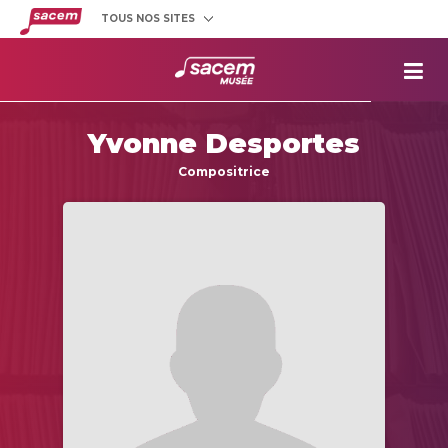
TOUS NOS SITES
Créateurs
et éditeurs
Clients
utilisateurs
La
Sacem
Yvonne Desportes
Aide aux
projets
Compositrice
Musée
Sacem
Répertoire
des œuvres