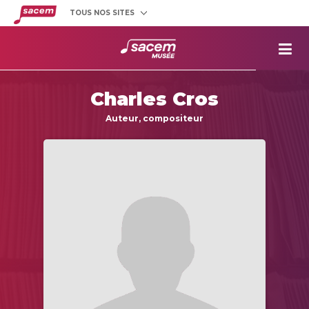
TOUS NOS SITES
Créateurs
et éditeurs
Clients
utilisateurs
La
Sacem
Charles Cros
Aide aux
projets
Auteur, compositeur
Musée
Sacem
Répertoire
des œuvres