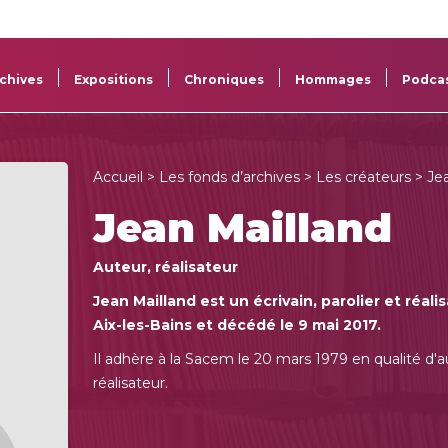
La
Aide aux
Musée
Répertoi
Sacem
projets
Sacem
des œuv
chives
Expositions
Chroniques
Hommages
Podca
Accueil
>
Les fonds d’archives
>
Les créateurs
> Jea
Jean Mailland
Auteur, réalisateur
Jean Mailland est un écrivain, parolier et réalis
Aix-les-Bains et décédé le 9 mai 2017.
Il adhère à la Sacem le 20 mars 1979 en qualité d'au
réalisateur.