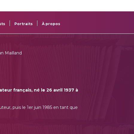
re
res
sts
Portraits
À propos
n Mailland
ateur français, né le 26 avril 1937 à
teur, puis le 1er juin 1985 en tant que