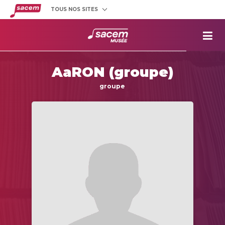
TOUS NOS SITES
Créateurs
et éditeurs
Clients
utilisateurs
La
Sacem
AaRON (groupe)
Aide aux
projets
groupe
Musée
Sacem
Répertoire
des œuvres