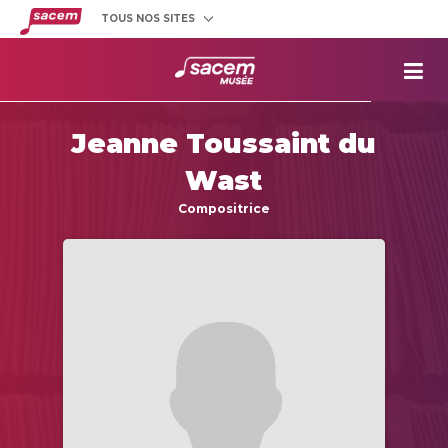
TOUS NOS SITES
Créateurs
et éditeurs
Clients
utilisateurs
La
Sacem
Jeanne Toussaint du
Aide aux
projets
Wast
Musée
Sacem
Compositrice
Répertoire
des œuvres