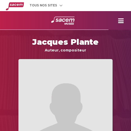
TOUS NOS SITES
Créateurs
et éditeurs
Clients
utilisateurs
La
Sacem
Jacques Plante
Aide aux
projets
Auteur, compositeur
Musée
Sacem
Répertoire
des œuvres