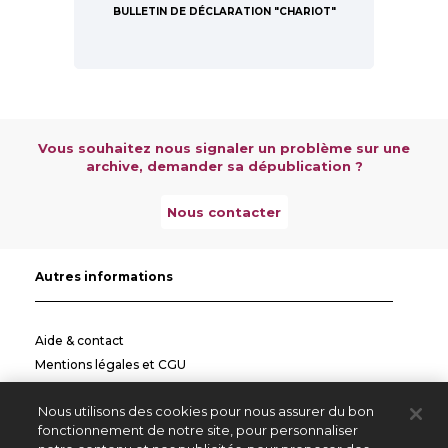
BULLETIN DE DÉCLARATION "CHARIOT"
Vous souhaitez nous signaler un problème sur une
archive, demander sa dépublication ?
Nous contacter
Autres informations
Aide & contact
Mentions légales et CGU
Politique de confidentialité
Nous utilisons des cookies pour nous assurer du bon
Informations pratiques
fonctionnement de notre site, pour personnaliser