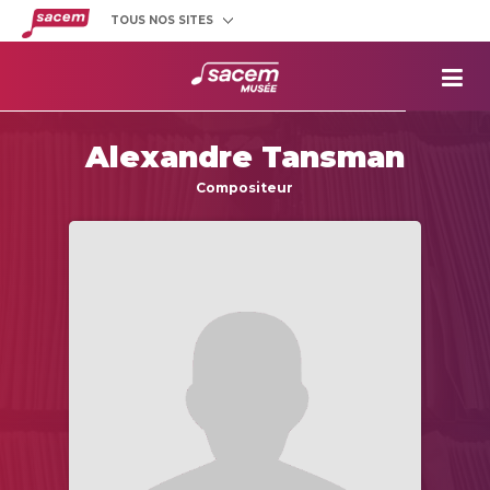
TOUS NOS SITES
Créateurs
et éditeurs
Clients
utilisateurs
La
Sacem
Alexandre Tansman
Aide aux
projets
Compositeur
Musée
Sacem
Répertoire
des œuvres