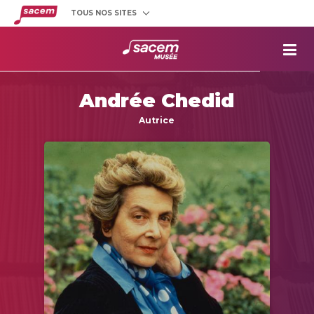
TOUS NOS SITES
Créateurs
et éditeurs
Clients
utilisateurs
La
Sacem
Andrée Chedid
Aide aux
projets
Autrice
Musée
Sacem
Répertoire
des œuvres