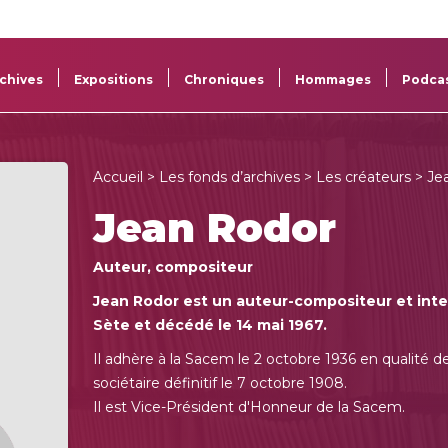
La
Aide aux
Musée
Répertoi
Sacem
projets
Sacem
des œuv
chives
Expositions
Chroniques
Hommages
Podca
Accueil
>
Les fonds d’archives
>
Les créateurs
> Je
Jean Rodor
Auteur, compositeur
Jean Rodor est un auteur-compositeur et interp
Sète et décédé le 14 mai 1967.
Il adhère à la Sacem le 2 octobre 1936 en qualité
sociétaire définitif le 7 octobre 1908.
Il est Vice-Président d'Honneur de la Sacem.