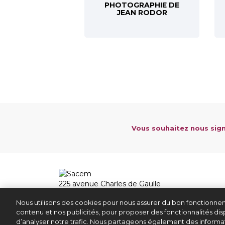
PHOTOGRAPHIE DE
JEAN RODOR
Vous souhaitez nous sign
225 avenue Charles de Gaulle
92528 Neuilly sur Seine Cedex
Nous utilisons des cookies pour nous assurer du bon fonctionnem
01 47 15 47 15
contenu et nos publicités, pour proposer des fonctionnalités disp
d’analyser notre trafic. Nous partageons également des informati