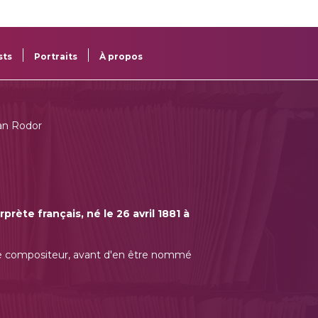
re
res
sts
Portraits
À propos
an Rodor
rète français, né le 26 avril 1881 à
 de compositeur, avant d'en être nommé