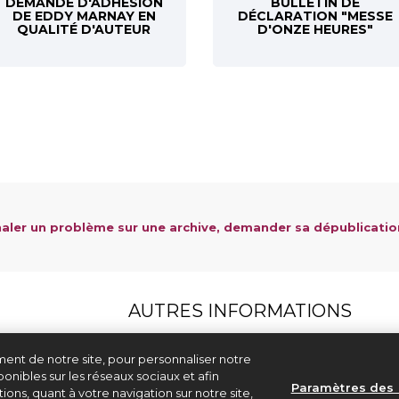
DEMANDE D'ADHÉSION
BULLETIN DE
DE EDDY MARNAY EN
DÉCLARATION "MESSE
QUALITÉ D'AUTEUR
D'ONZE HEURES"
aler un problème sur une archive, demander sa dépublicatio
AUTRES INFORMATIONS
Aide & contact
ent de notre site, pour personnaliser notre
Mentions légales et CGU
onibles sur les réseaux sociaux et afin
Politique de confidentialité
Paramètres des 
ons, quant à votre navigation sur notre site,