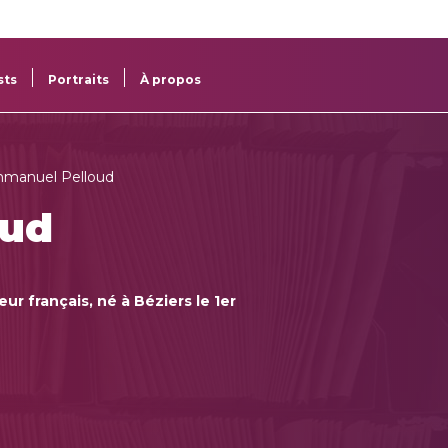
re
res
sts
Portraits
À propos
manuel Pelloud
oud
r français, né à Béziers le 1er