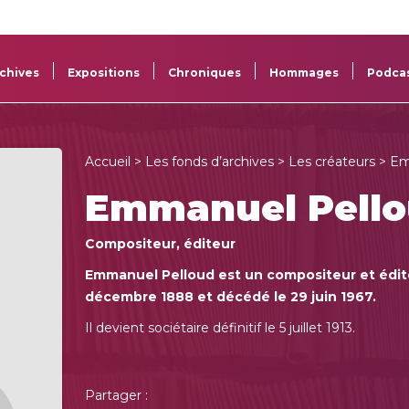
La
Aide aux
Musée
Répertoi
Sacem
projets
Sacem
des œuv
chives
Expositions
Chroniques
Hommages
Podca
Accueil
>
Les fonds d’archives
>
Les créateurs
> Em
Emmanuel Pell
Compositeur, éditeur
Emmanuel Pelloud est un compositeur et éditeu
décembre 1888 et décédé le 29 juin 1967.
Il devient sociétaire définitif le 5 juillet 1913.
Partager :