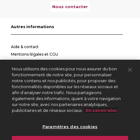
Nous contacter
Autres informations
Aide & contact
Mentions légales et CGU
Politique de confidentialité
Nous utilisons des cookies pour nous assurer du bon
Informations pratiques
fonctionnement de notre site, pour personnaliser
notre contenu et nos publicités, pour proposer des
Autres sites
fonctionnalités disponibles sur les réseaux sociaux et
afin d’analyser notre trafic. Nous partageons
également des informations, quant à votre navigation
sur notre site, avec nos partenaires analytiques,
Créateurs Editeurs
publicitaires et de réseaux sociaux.
En savoir plus
Répertoire des Œuvres
Paramètres des cookies
225 avenue Charles de Gaulle