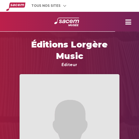
TOUS NOS SITES
Créateurs
et éditeurs
Clients
utilisateurs
La
Sacem
Éditions Lorgère
Aide aux
projets
Music
Musée
Sacem
Éditeur
Répertoire
des œuvres