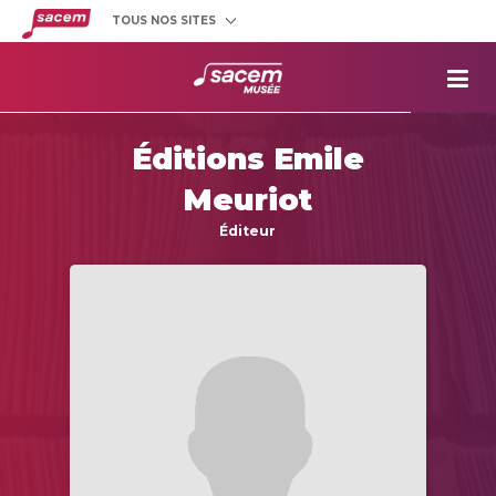
TOUS NOS SITES
Créateurs
et éditeurs
Clients
utilisateurs
La
Sacem
Éditions Emile
Aide aux
projets
Meuriot
Musée
Sacem
Éditeur
Répertoire
des œuvres