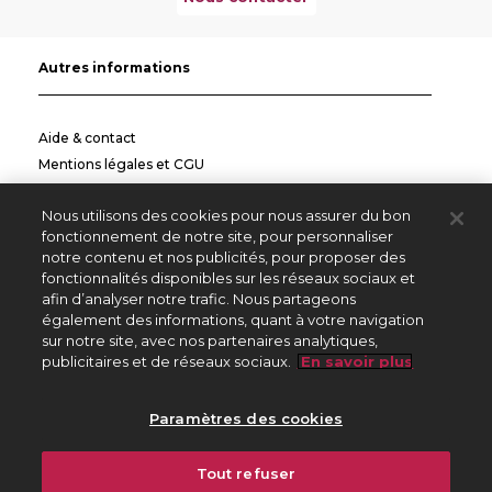
Autres informations
Aide & contact
Mentions légales et CGU
Politique de confidentialité
Nous utilisons des cookies pour nous assurer du bon
Informations pratiques
fonctionnement de notre site, pour personnaliser
notre contenu et nos publicités, pour proposer des
Autres sites
fonctionnalités disponibles sur les réseaux sociaux et
afin d’analyser notre trafic. Nous partageons
également des informations, quant à votre navigation
sur notre site, avec nos partenaires analytiques,
Créateurs Editeurs
publicitaires et de réseaux sociaux.
En savoir plus
Répertoire des Œuvres
Paramètres des cookies
225 avenue Charles de Gaulle
Tout refuser
92528 Neuilly sur Seine Cedex