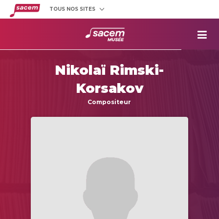
TOUS NOS SITES
Créateurs
et éditeurs
Clients
utilisateurs
La
Sacem
Nikolaï Rimski-
Aide aux
projets
Korsakov
Musée
Sacem
Compositeur
Répertoire
des œuvres