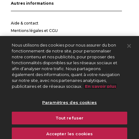
Autres informations
Aide & contact
Mentions légales et CGU
Politique de confidentialité
Nous utilisons des cookies pour nous assurer du bon
Informations pratiques
fonctionnement de notre site, pour personnaliser
notre contenu et nos publicités, pour proposer des
Autres sites
fonctionnalités disponibles sur les réseaux sociaux et
afin d’analyser notre trafic. Nous partageons
également des informations, quant à votre navigation
sur notre site, avec nos partenaires analytiques,
Créateurs Editeurs
publicitaires et de réseaux sociaux.
En savoir plus
Répertoire des Œuvres
Paramètres des cookies
225 avenue Charles de Gaulle
Tout refuser
92528 Neuilly sur Seine Cedex
01 47 15 47 15
Accepter les cookies