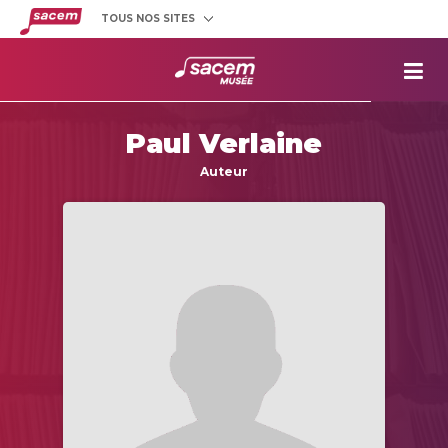
TOUS NOS SITES
Créateurs
et éditeurs
Clients
utilisateurs
La
Sacem
Paul Verlaine
Aide aux
projets
Auteur
Musée
Sacem
Répertoire
des œuvres