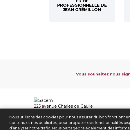
FICHE
PROFESSIONNELLE DE
JEAN GRÉMILLON
Vous souhaitez nous sign
225 avenue Charles de Gaulle
92528 Neuilly sur Seine Cedex
Nous utilisons des cookies pour nous assurer du bon fonctionnem
01 47 15 47 15
contenu et nos publicités, pour proposer des fonctionnalités disp
d’analyser notre trafic. Nous partageons également des informati