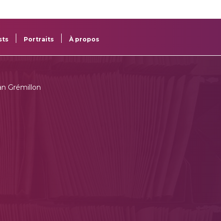
re
res
sts
Portraits
À propos
an Grémillon