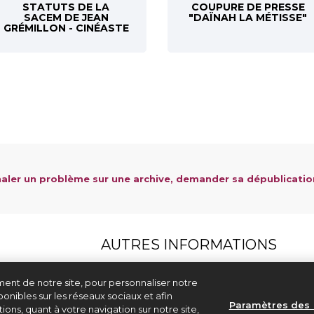
STATUTS DE LA
COUPURE DE PRESSE
SACEM DE JEAN
"DAÏNAH LA MÉTISSE"
GRÉMILLON - CINÉASTE
aler un problème sur une archive, demander sa dépublicatio
AUTRES INFORMATIONS
Aide & contact
ent de notre site, pour personnaliser notre
Mentions légales et CGU
onibles sur les réseaux sociaux et afin
Politique de confidentialité
Paramètres des 
ons, quant à votre navigation sur notre site,