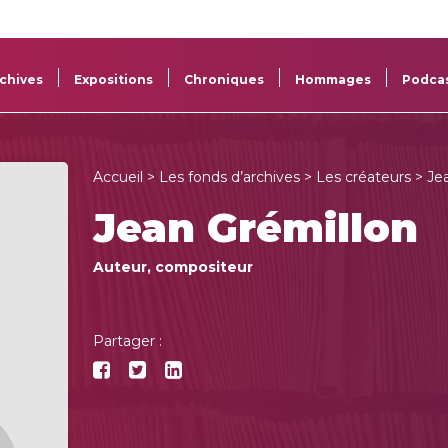
La
Aide aux
Musée
Répertoi
Sacem
projets
Sacem
des œuv
chives
Expositions
Chroniques
Hommages
Podca
Accueil
>
Les fonds d’archives
>
Les créateurs
> Je
Jean Grémillon
Auteur, compositeur
Partager :