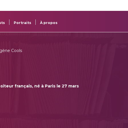
re
res
sts
Portraits
À propos
gène Cools
iteur français, né à Paris le 27 mars