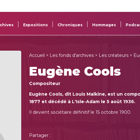
La
Aide aux
Musée
Répertoi
Sacem
projets
Sacem
des œuv
chives
Expositions
Chroniques
Hommages
Podca
Accueil
>
Les fonds d’archives
>
Les créateurs
> Eu
Eugène Cools
Compositeur
Eugène Cools, dit Louis Malkine, est un compos
1877 et décédé à L'Isle-Adam le 5 août 1936.
Il devient sociétaire définitif le 15 octobre 1900.
Partager :