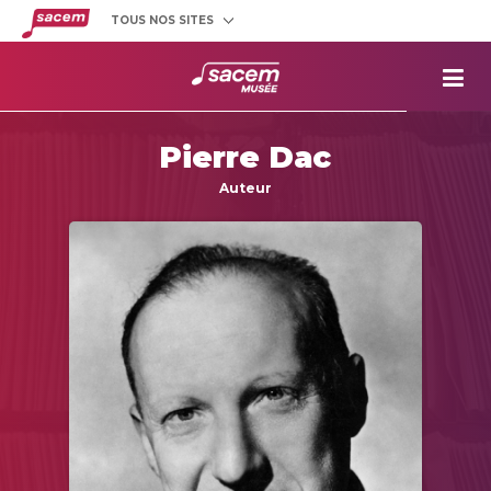
TOUS NOS SITES
Créateurs
et éditeurs
Clients
utilisateurs
La
Sacem
Pierre Dac
Aide aux
projets
Auteur
Musée
Sacem
Répertoire
des œuvres