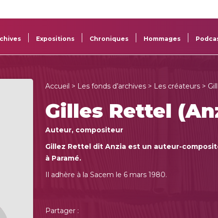
La
Aide aux
Musée
Répertoi
Sacem
projets
Sacem
des œuv
chives
Expositions
Chroniques
Hommages
Podca
Accueil
>
Les fonds d’archives
>
Les créateurs
> Gil
Gilles Rettel (An
Auteur, compositeur
Gillez Rettel dit Anzia est un auteur-composi
à Paramé.
Il adhère à la Sacem le 6 mars 1980.
Partager :