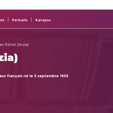
re
res
sts
Portraits
À propos
les Rettel (Anzia)
zia)
teur français né le 5 septembre 1955