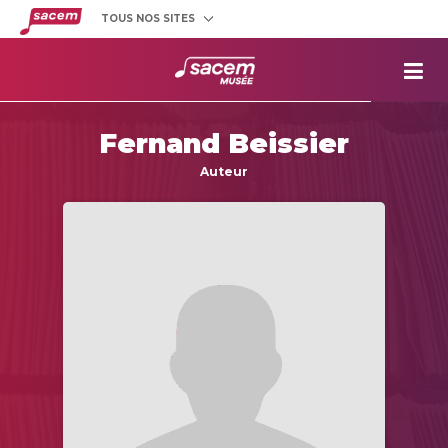
TOUS NOS SITES
Créateurs
et éditeurs
Clients
utilisateurs
La
Sacem
Fernand Beissier
Aide aux
projets
Auteur
Musée
Sacem
Répertoire
des œuvres