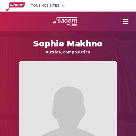
TOUS NOS SITES
Créateurs
et éditeurs
Clients
utilisateurs
La
Sacem
Sophie Makhno
Aide aux
projets
Autrice, compositrice
Musée
Sacem
Répertoire
des œuvres