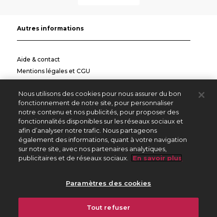
Autres informations
Aide & contact
Mentions légales et CGU
Politique de confidentialité
Nous utilisons des cookies pour nous assurer du bon
Informations pratiques
fonctionnement de notre site, pour personnaliser
notre contenu et nos publicités, pour proposer des
Autres sites
fonctionnalités disponibles sur les réseaux sociaux et
afin d’analyser notre trafic. Nous partageons
également des informations, quant à votre navigation
sur notre site, avec nos partenaires analytiques,
Créateurs Editeurs
publicitaires et de réseaux sociaux.
En savoir plus
Répertoire des Œuvres
Paramètres des cookies
225 avenue Charles de Gaulle
Tout refuser
92528 Neuilly sur Seine Cedex