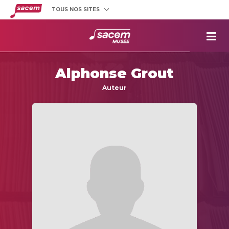
TOUS NOS SITES
Créateurs
et éditeurs
Clients
utilisateurs
La
Sacem
Alphonse Grout
Aide aux
projets
Auteur
Musée
Sacem
Répertoire
des œuvres