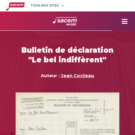
TOUS NOS SITES
Créateurs
et éditeurs
Clients
utilisateurs
La
Sacem
Aide aux
projets
Bulletin de déclaration
Musée
Sacem
"Le bel indiffèrent"
Répertoire
des œuvres
Auteur :
Jean Cocteau