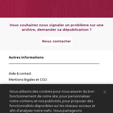
Vous souhaitez nous signaler un problème sur une
archive, demander sa dépublication ?
Nous contacter
Autres informations
Aide & contact
Mentions légales et CGU
Politique de confidentialité
Nous utilisons des cookies pour nous assurer du bon
Informations pratiques
fonctionnement de notre site, pour personnaliser
notre contenu et nos publicités, pour proposer des
Autres sites
fonctionnalités disponibles sur les réseaux sociaux et
afin d’analyser notre trafic. Nous partageons