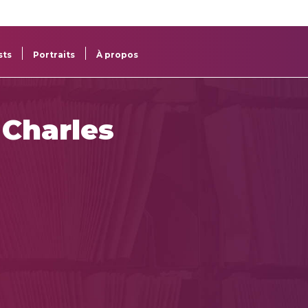
re
res
sts
Portraits
À propos
Charles