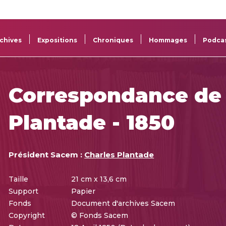
La
Aide aux
Musée
Répertoi
Sacem
projets
Sacem
des œuv
chives
Expositions
Chroniques
Hommages
Podca
Correspondance de 
Plantade - 1850
Président Sacem :
Charles Plantade
Taille
21 cm x 13,6 cm
Support
Papier
Fonds
Document d'archives Sacem
Copyright
© Fonds Sacem