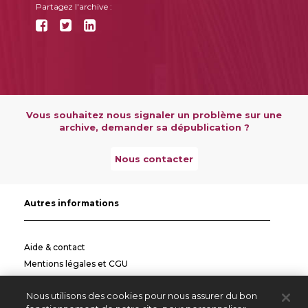
Partagez l'archive :
Vous souhaitez nous signaler un problème sur une
archive, demander sa dépublication ?
Nous contacter
Autres informations
Aide & contact
Mentions légales et CGU
Politique de confidentialité
Nous utilisons des cookies pour nous assurer du bon
Informations pratiques