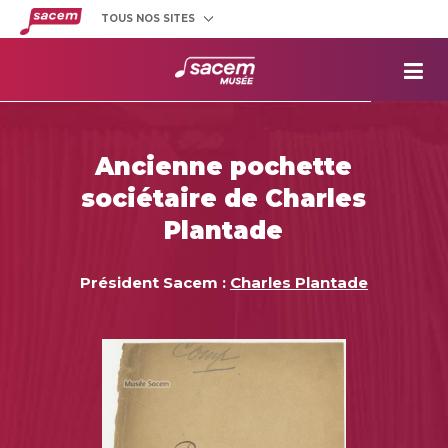
TOUS NOS SITES
Créateurs
et éditeurs
Clients
utilisateurs
La
Sacem
Aide aux
projets
Ancienne pochette
Musée
Sacem
sociétaire de Charles
Répertoire
des œuvres
Plantade
Président Sacem :
Charles Plantade