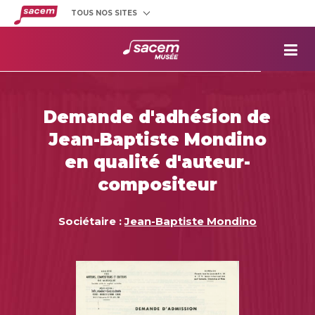
TOUS NOS SITES
Créateurs
et éditeurs
Clients
utilisateurs
La
Sacem
Aide aux
projets
Demande d'adhésion de
Musée
Sacem
Jean-Baptiste Mondino
Répertoire
des œuvres
en qualité d'auteur-
compositeur
Sociétaire :
Jean-Baptiste Mondino