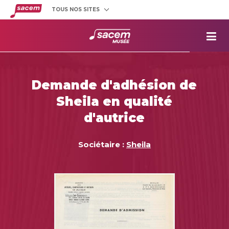
TOUS NOS SITES
Créateurs
et éditeurs
Clients
utilisateurs
La
Sacem
Aide aux
projets
Demande d'adhésion de
Musée
Sacem
Sheila en qualité
Répertoire
des œuvres
d'autrice
Sociétaire :
Sheila