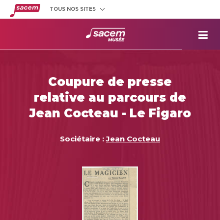
TOUS NOS SITES
Créateurs
et éditeurs
Clients
utilisateurs
La
Sacem
Aide aux
projets
Coupure de presse
Musée
Sacem
relative au parcours de
Répertoire
des œuvres
Jean Cocteau - Le Figaro
Sociétaire :
Jean Cocteau