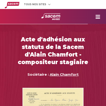
TOUS NOS SITES
Créateurs
et éditeurs
Clients
utilisateurs
La
Sacem
Aide aux
projets
Acte d'adhésion aux
Musée
Sacem
statuts de la Sacem
Répertoire
des œuvres
d'Alain Chamfort -
compositeur stagiaire
Sociétaire :
Alain Chamfort