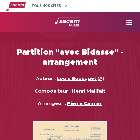
TOUS NOS SITES
Créateurs
et éditeurs
Clients
utilisateurs
La
Sacem
Aide aux
projets
Partition "avec Bidasse" -
Musée
Sacem
arrangement
Répertoire
des œuvres
Auteur :
Louis Bousquet (A)
Compositeur :
Henri Mailfait
Arrangeur :
Pierre Camier