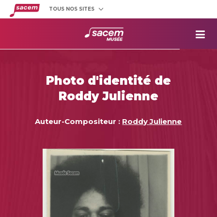
TOUS NOS SITES
Créateurs
et éditeurs
Clients
utilisateurs
La
Sacem
Aide aux
projets
Photo d'identité de
Musée
Sacem
Roddy Julienne
Répertoire
des œuvres
Auteur-Compositeur :
Roddy Julienne