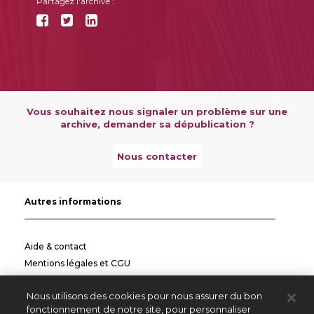
Partagez l'archive :
Vous souhaitez nous signaler un problème sur une
archive, demander sa dépublication ?
Nous contacter
Autres informations
Aide & contact
Mentions légales et CGU
Politique de confidentialité
Nous utilisons des cookies pour nous assurer du bon
Informations pratiques
fonctionnement de notre site, pour personnaliser