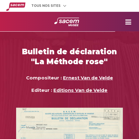
TOUS NOS SITES
Créateurs
et éditeurs
Clients
utilisateurs
La
Sacem
Aide aux
projets
Bulletin de déclaration
Musée
Sacem
"La Méthode rose"
Répertoire
des œuvres
Compositeur :
Ernest Van de Velde
Editeur :
Editions Van de Velde