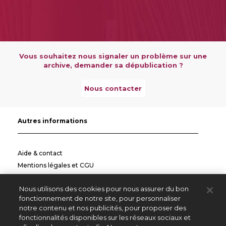
Vous souhaitez nous signaler un problème sur une
archive, demander sa dépublication ?
Nous contacter
Autres informations
Aide & contact
Mentions légales et CGU
Politique de confidentialité
Nous utilisons des cookies pour nous assurer du bon
Informations pratiques
fonctionnement de notre site, pour personnaliser
notre contenu et nos publicités, pour proposer des
Autres sites
fonctionnalités disponibles sur les réseaux sociaux et