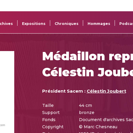
La
Aide aux
Musée
Répertoi
Sacem
projets
Sacem
des œuv
chives
Expositions
Chroniques
Hommages
Podca
Médaillon rep
Célestin Joub
Président Sacem :
Célestin Joubert
Taille
44 cm
Support
bronze
Fonds
Document d'archives Sa
Copyright
© Marc Chesneau