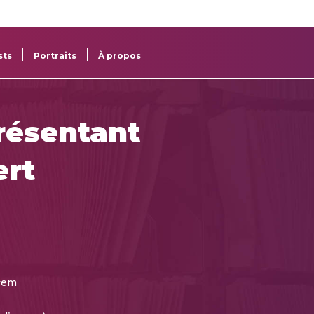
re
res
sts
Portraits
À propos
résentant
ert
cem