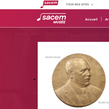
TOUS NOS SITES
Créateurs
Clients
et éditeurs
utilisateurs
Accueil
Ar