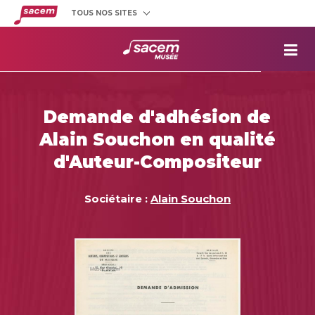
TOUS NOS SITES
Créateurs
et éditeurs
Clients
utilisateurs
La
Sacem
Aide aux
projets
Demande d'adhésion de
Musée
Sacem
Alain Souchon en qualité
Répertoire
des œuvres
d'Auteur-Compositeur
Sociétaire :
Alain Souchon