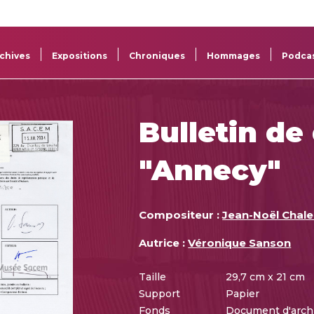
La
Aide aux
Musée
Répertoi
Sacem
projets
Sacem
des œuv
chives
Expositions
Chroniques
Hommages
Podca
Bulletin de
"Annecy"
Compositeur :
Jean-Noël Chale
Autrice :
Véronique Sanson
Taille
29,7 cm x 21 cm
Support
Papier
Fonds
Document d'arch