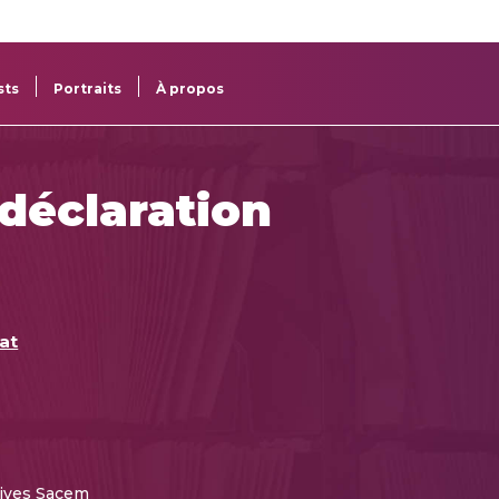
re
res
sts
Portraits
À propos
 déclaration
at
ives Sacem