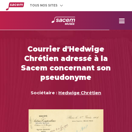
TOUS NOS SITES
Créateurs
et éditeurs
Clients
utilisateurs
La
Sacem
Aide aux
projets
Courrier d'Hedwige
Musée
Sacem
Chrétien adressé à la
Répertoire
des œuvres
Sacem concernant son
pseudonyme
Sociétaire :
Hedwige Chrétien