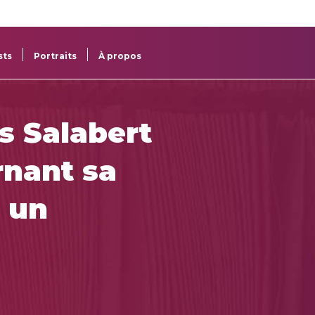
re
res
sts
Portraits
À propos
s Salabert
rnant sa
 un