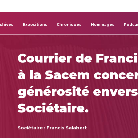
La
Aide aux
Musée
Répertoi
Sacem
projets
Sacem
des œuv
chives
Expositions
Chroniques
Hommages
Podca
Courrier de Franci
à la Sacem conce
générosité envers
Sociétaire.
Sociétaire :
Francis Salabert