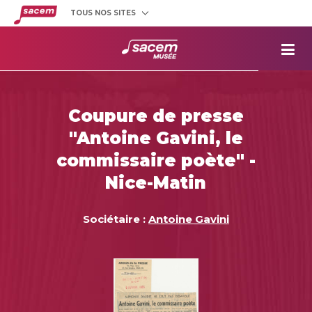
TOUS NOS SITES
Créateurs
et éditeurs
Clients
utilisateurs
La
Sacem
Aide aux
projets
Coupure de presse
Musée
Sacem
"Antoine Gavini, le
Répertoire
des œuvres
commissaire poète" -
Nice-Matin
Sociétaire :
Antoine Gavini