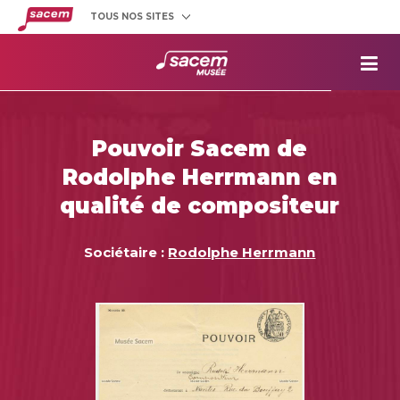
TOUS NOS SITES
Créateurs
et éditeurs
Clients
utilisateurs
La
Sacem
Aide aux
projets
Pouvoir Sacem de
Musée
Sacem
Rodolphe Herrmann en
Répertoire
des œuvres
qualité de compositeur
Sociétaire :
Rodolphe Herrmann